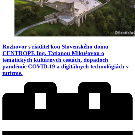
Rozhovor s riaditeľkou Slovenského domu
CENTROPE Ing. Tatianou Mikušovou o
tematických kultúrnych cestách, dopadoch
pandémie COVID-19 a digitálnych technológiách v
turizme.