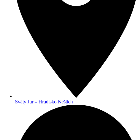
Svätý Jur – Hradisko Neštich