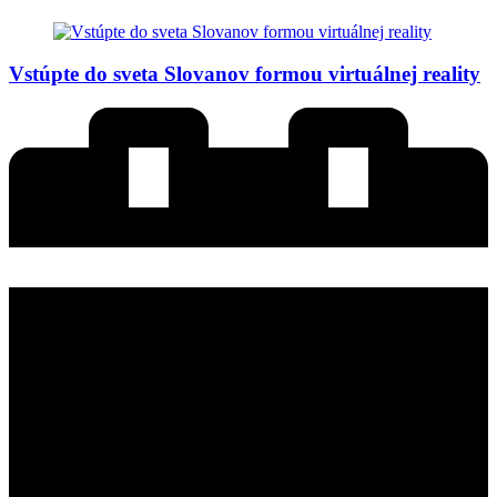
Vstúpte do sveta Slovanov formou virtuálnej reality