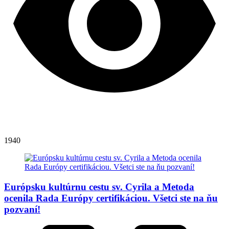
1940
Európsku kultúrnu cestu sv. Cyrila a Metoda
ocenila Rada Európy certifikáciou. Všetci ste na ňu
pozvaní!