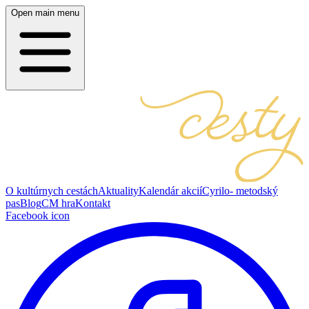
Open main menu
O kultúrnych cestách
Aktuality
Kalendár akcií
Cyrilo- metodský
pas
Blog
CM hra
Kontakt
Facebook icon