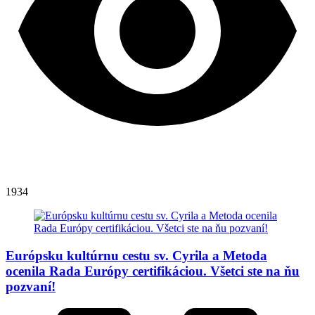
1934
Európsku kultúrnu cestu sv. Cyrila a Metoda
ocenila Rada Európy certifikáciou. Všetci ste na ňu
pozvaní!