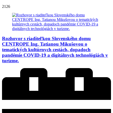
2126
Rozhovor s riaditeľkou Slovenského domu
CENTROPE Ing. Tatianou Mikušovou o
tematických kultúrnych cestách, dopadoch
pandémie COVID-19 a digitálnych technológiách v
turizme.