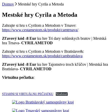
Domov
Mestské hry Cyrila a Metoda
Mestské hry Cyrila a Metoda
Zahrajte si hru s Cyrilom a Metodom v Trnave:
https://www.cestamestom.sk/produkt/camtrnava/
Zľavový kód
-8 Eur
ku hre Tri dary solúnskych bratov | Mestská
hra Trnava-
CYRILAMETOD
Zahrajte si hru s Cyrilom a Metodom v Bratislave&:
https://www.cestamestom.sk/produkt/cambratislava
Zľavový kód
-8 Eur
ku hre Tajomstvo troch kľúčov | Mestská hra
Bratislava-
CYRILAMETOD
Virtuálna pečiatka
:
STIAHNI SI VIRTUÁLNU PEČIATKU
Stiahnuť