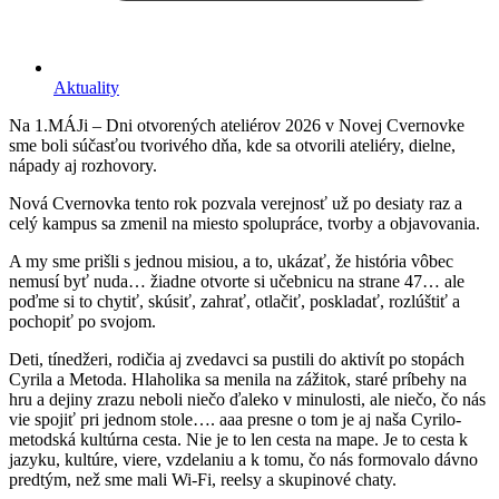
Aktuality
Na 1.MÁJi – Dni otvorených ateliérov 2026 v Novej Cvernovke
sme boli súčasťou tvorivého dňa, kde sa otvorili ateliéry, dielne,
nápady aj rozhovory.
Nová Cvernovka tento rok pozvala verejnosť už po desiaty raz a
celý kampus sa zmenil na miesto spolupráce, tvorby a objavovania.
A my sme prišli s jednou misiou, a to, ukázať, že história vôbec
nemusí byť nuda… žiadne otvorte si učebnicu na strane 47… ale
poďme si to chytiť, skúsiť, zahrať, otlačiť, poskladať, rozlúštiť a
pochopiť po svojom.
Deti, tínedžeri, rodičia aj zvedavci sa pustili do aktivít po stopách
Cyrila a Metoda. Hlaholika sa menila na zážitok, staré príbehy na
hru a dejiny zrazu neboli niečo ďaleko v minulosti, ale niečo, čo nás
vie spojiť pri jednom stole…. aaa presne o tom je aj naša Cyrilo-
metodská kultúrna cesta. Nie je to len cesta na mape. Je to cesta k
jazyku, kultúre, viere, vzdelaniu a k tomu, čo nás formovalo dávno
predtým, než sme mali Wi-Fi, reelsy a skupinové chaty.