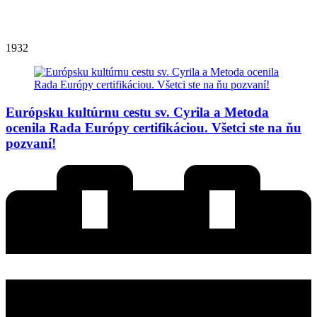
1932
Európsku kultúrnu cestu sv. Cyrila a Metoda
ocenila Rada Európy certifikáciou. Všetci ste na ňu
pozvaní!