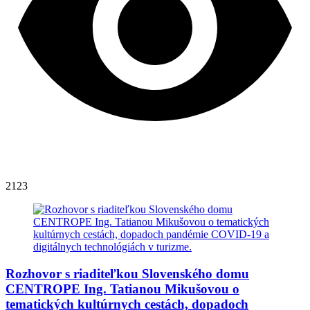
2123
Rozhovor s riaditeľkou Slovenského domu
CENTROPE Ing. Tatianou Mikušovou o
tematických kultúrnych cestách, dopadoch