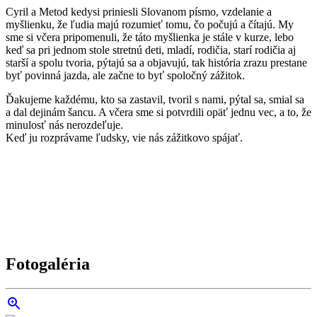
Cyril a Metod kedysi priniesli Slovanom písmo, vzdelanie a
myšlienku, že ľudia majú rozumieť tomu, čo počujú a čítajú. My
sme si včera pripomenuli, že táto myšlienka je stále v kurze, lebo
keď sa pri jednom stole stretnú deti, mladí, rodičia, starí rodičia aj
starší a spolu tvoria, pýtajú sa a objavujú, tak história zrazu prestane
byť povinná jazda, ale začne to byť spoločný zážitok.
Ďakujeme každému, kto sa zastavil, tvoril s nami, pýtal sa, smial sa
a dal dejinám šancu. A včera sme si potvrdili opäť jednu vec, a to, že
minulosť nás nerozdeľuje.
Keď ju rozprávame ľudsky, vie nás zážitkovo spájať.
Fotogaléria