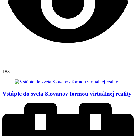
1881
Vstúpte do sveta Slovanov formou virtuálnej reality