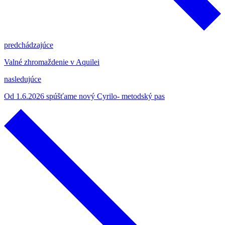
predchádzajúce
Valné zhromaždenie v Aquilei
nasledujúce
Od 1.6.2026 spúšťame nový Cyrilo- metodský pas