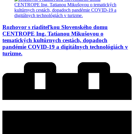
Rozhovor s riaditeľkou Slovenského domu
CENTROPE Ing. Tatianou Mikušovou o
tematických kultúrnych cestách, dopadoch
pandémie COVID-19 a digitálnych technológiách v
turizme.