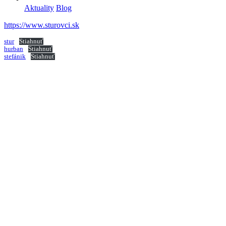
Aktuality
Blog
https://www.sturovci.sk
stur
Stiahnuť
hurban
Stiahnuť
stefánik
Stiahnuť