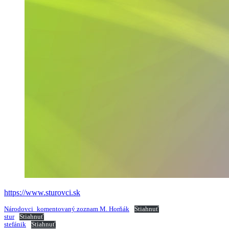
https://www.sturovci.sk
Národovci_komentovaný zoznam M. Horňák
Stiahnuť
stur
Stiahnuť
stefánik
Stiahnuť