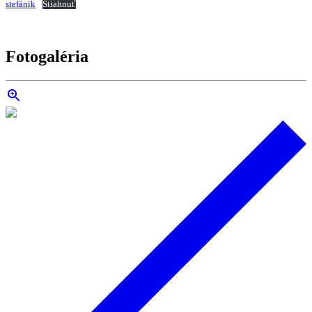
stefánik
Stiahnuť
Fotogaléria