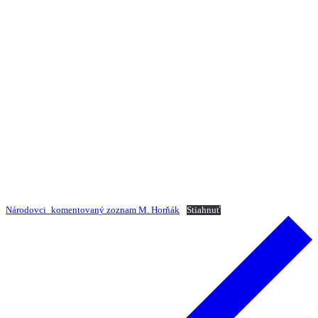
Národovci_komentovaný zoznam M. Horňák
Stiahnuť