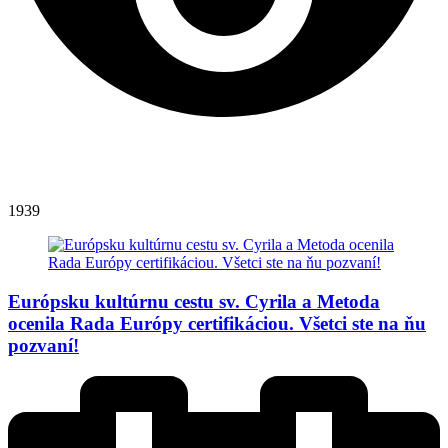
1939
Európsku kultúrnu cestu sv. Cyrila a Metoda
ocenila Rada Európy certifikáciou. Všetci ste na ňu
pozvaní!