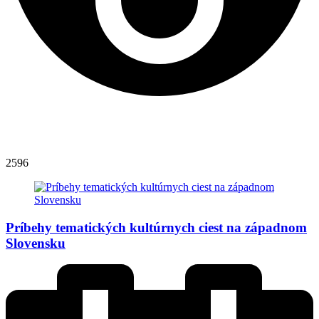
2596
Príbehy tematických kultúrnych ciest na západnom
Slovensku