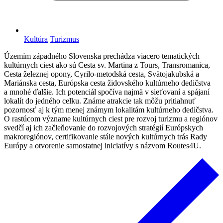
Kultúra
Turizmus
Územím západného Slovenska prechádza viacero tematických
kultúrnych ciest ako sú Cesta sv. Martina z Tours, Transromanica,
Cesta železnej opony, Cyrilo-metodská cesta, Svätojakubská a
Mariánska cesta, Európska cesta židovského kultúrneho dedičstva
a mnohé ďalšie. Ich potenciál spočíva najmä v sieťovaní a spájaní
lokalít do jedného celku. Známe atrakcie tak môžu pritiahnuť
pozornosť aj k tým menej známym lokalitám kultúrneho dedičstva.
O rastúcom význame kultúrnych ciest pre rozvoj turizmu a regiónov
svedčí aj ich začleňovanie do rozvojových stratégií Európskych
makroregiónov, certifikovanie stále nových kultúrnych trás Rady
Európy a otvorenie samostatnej iniciatívy s názvom Routes4U.