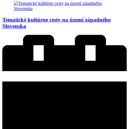
Tematické kultúrne cesty na území západného
Slovenska