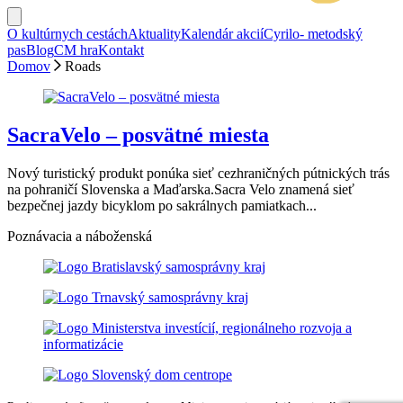
O kultúrnych cestách
Aktuality
Kalendár akcií
Cyrilo- metodský
pas
Blog
CM hra
Kontakt
Domov
Roads
SacraVelo – posvätné miesta
Nový turistický produkt ponúka sieť cezhraničných pútnických trás
na pohraničí Slovenska a Maďarska.Sacra Velo znamená sieť
bezpečnej jazdy bicyklom po sakrálnych pamiatkach...
Poznávacia a náboženská