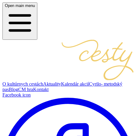
Open main menu
O kultúrnych cestách
Aktuality
Kalendár akcií
Cyrilo- metodský
pas
Blog
CM hra
Kontakt
Facebook icon