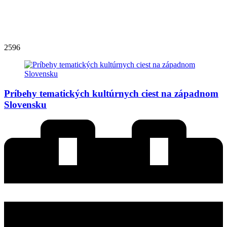
2596
Príbehy tematických kultúrnych ciest na západnom
Slovensku