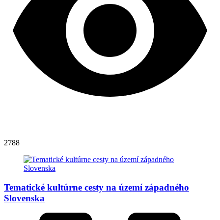
2788
Tematické kultúrne cesty na území západného
Slovenska