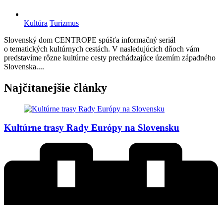
Kultúra
Turizmus
Slovenský dom CENTROPE spúšťa informačný seriál
o tematických kultúrnych cestách. V nasledujúcich dňoch vám
predstavíme rôzne kultúrne cesty prechádzajúce územím západného
Slovenska....
Najčítanejšie články
Kultúrne trasy Rady Európy na Slovensku