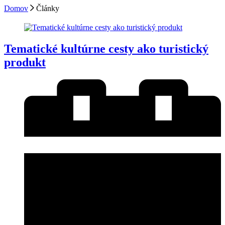
Domov
Články
Tematické kultúrne cesty ako turistický
produkt