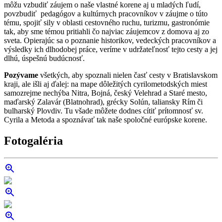
môžu vzbudiť záujem o naše vlastné korene aj u mladých ľudí,
povzbudiť pedagógov a kultúrnych pracovníkov v záujme o túto
tému, spojiť sily v oblasti cestovného ruchu, turizmu, gastronómie
tak, aby sme témou pritiahli čo najviac záujemcov z domova aj zo
sveta. Opierajúc sa o poznanie historikov, vedeckých pracovníkov a
výsledky ich dlhodobej práce, veríme v udržateľnosť tejto cesty a jej
dlhú, úspešnú budúcnosť.
Pozývame
všetkých, aby spoznali nielen časť cesty v Bratislavskom
kraji, ale išli aj ďalej: na mape dôležitých cyrilometodských miest
samozrejme nechýba Nitra, Bojná, český Velehrad a Staré mesto,
maďarský Zalavár (Blatnohrad), grécky Solún, taliansky Rím či
bulharský Plovdiv. Tu všade môžete dodnes cítiť prítomnosť sv.
Cyrila a Metoda a spoznávať tak naše spoločné európske korene.
Fotogaléria