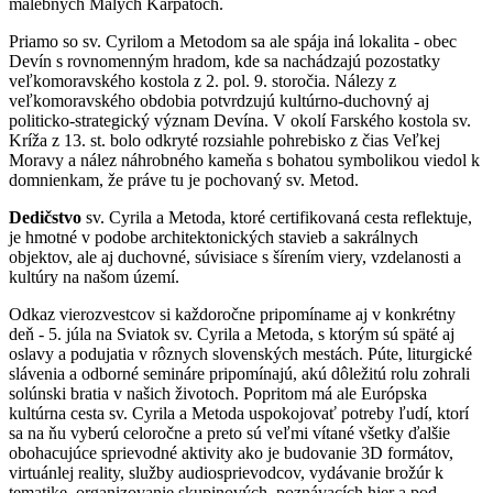
malebných Malých Karpatoch.
Priamo so sv. Cyrilom a Metodom sa ale spája iná lokalita - obec
Devín s rovnomenným hradom, kde sa nachádzajú pozostatky
veľkomoravského kostola z 2. pol. 9. storočia. Nálezy z
veľkomoravského obdobia potvrdzujú kultúrno-duchovný aj
politicko-strategický význam Devína. V okolí Farského kostola sv.
Kríža z 13. st. bolo odkryté rozsiahle pohrebisko z čias Veľkej
Moravy a nález náhrobného kameňa s bohatou symbolikou viedol k
domnienkam, že práve tu je pochovaný sv. Metod.
Dedičstvo
sv. Cyrila a Metoda, ktoré certifikovaná cesta reflektuje,
je hmotné v podobe architektonických stavieb a sakrálnych
objektov, ale aj duchovné, súvisiace s šírením viery, vzdelanosti a
kultúry na našom území.
Odkaz vierozvestcov si každoročne pripomíname aj v konkrétny
deň - 5. júla na Sviatok sv. Cyrila a Metoda, s ktorým sú späté aj
oslavy a podujatia v rôznych slovenských mestách. Púte, liturgické
slávenia a odborné semináre pripomínajú, akú dôležitú rolu zohrali
solúnski bratia v našich životoch. Popritom má ale Európska
kultúrna cesta sv. Cyrila a Metoda uspokojovať potreby ľudí, ktorí
sa na ňu vyberú celoročne a preto sú veľmi vítané všetky ďalšie
obohacujúce sprievodné aktivity ako je budovanie 3D formátov,
virtuánlej reality, služby audiosprievodcov, vydávanie brožúr k
tematike, organizovanie skupinových, poznávacích hier a pod.