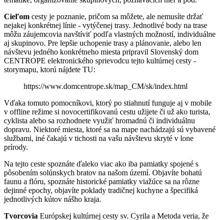
Cieľom
cesty je poznanie, pričom sa môžete, ale nemusíte držať
nejakej konkrétnej línie - vytýčenej trasy. Jednotlivé body na trase
môžu záujemcovia navštíviť podľa vlastných možností, individuálne
aj skupinovo. Pre lepšie uchopenie trasy a plánovanie, alebo len
návštevu jedného konkrétneho miesta pripravil Slovenský dom
CENTROPE elektronického sprievodcu tejto kultúrnej cesty -
storymapu, ktorú nájdete TU:
https://www.domcentrope.sk/map_CM/sk/index.html
Vďaka tomuto pomocníkovi, ktorý po stiahnutí funguje aj v mobile
v offline režime si novocertifikovanú cestu užijete či už ako turista,
cyklista alebo sa rozhodnete využiť hromadnú či individuálnu
dopravu. Niektoré miesta, ktoré sa na mape nachádzajú sú vybavené
službami, iné čakajú v tichosti na vašu návštevu skryté v lone
prírody.
Na tejto ceste spoznáte ďaleko viac ako iba pamiatky spojené s
pôsobením solúnskych bratov na našom území. Objavíte bohatú
faunu a flóru, spoznáte historické pamiatky viažúce sa na rôzne
dejinné epochy, objavíte poklady tradičnej kuchyne a špecifiká
jednotlivých kútov nášho kraja.
Tvorcovia
Európskej kultúrnej cesty sv. Cyrila a Metoda veria, že