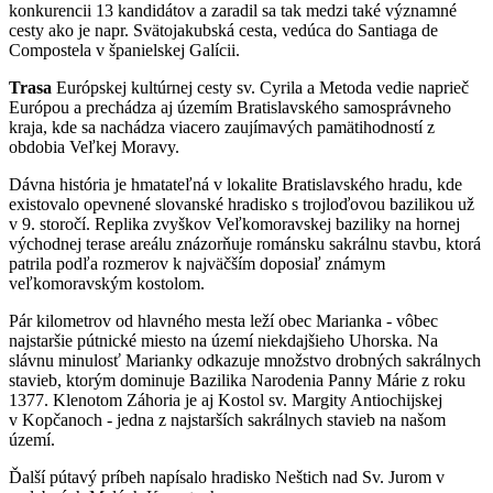
konkurencii 13 kandidátov a zaradil sa tak medzi také významné
cesty ako je napr. Svätojakubská cesta, vedúca do Santiaga de
Compostela v španielskej Galícii.
Trasa
Európskej kultúrnej cesty sv. Cyrila a Metoda vedie naprieč
Európou a prechádza aj územím Bratislavského samosprávneho
kraja, kde sa nachádza viacero zaujímavých pamätihodností z
obdobia Veľkej Moravy.
Dávna história je hmatateľná v lokalite Bratislavského hradu, kde
existovalo opevnené slovanské hradisko s trojloďovou bazilikou už
v 9. storočí. Replika zvyškov Veľkomoravskej baziliky na hornej
východnej terase areálu znázorňuje románsku sakrálnu stavbu, ktorá
patrila podľa rozmerov k najväčším doposiaľ známym
veľkomoravským kostolom.
Pár kilometrov od hlavného mesta leží obec Marianka - vôbec
najstaršie pútnické miesto na území niekdajšieho Uhorska. Na
slávnu minulosť Marianky odkazuje množstvo drobných sakrálnych
stavieb, ktorým dominuje Bazilika Narodenia Panny Márie z roku
1377. Klenotom Záhoria je aj Kostol sv. Margity Antiochijskej
v Kopčanoch - jedna z najstarších sakrálnych stavieb na našom
území.
Ďalší pútavý príbeh napísalo hradisko Neštich nad Sv. Jurom v