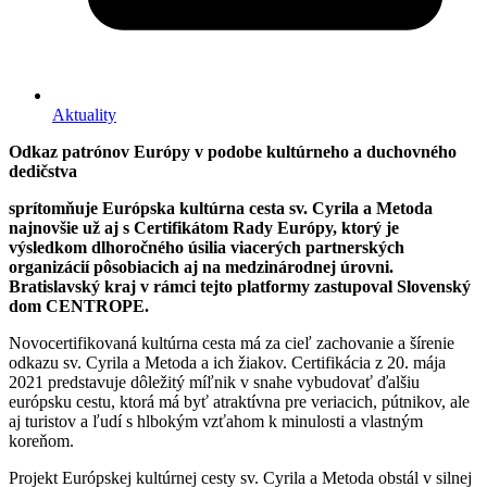
Aktuality
Odkaz patrónov Európy v podobe kultúrneho a duchovného
dedičstva
sprítomňuje Eur
ó
pska kultúrna cesta sv. Cyrila a Metoda
najnovšie už aj s Certifikátom Rady Európy, ktorý je
výsledkom dlhoročného úsilia viacerých partnerských
organizácií pôsobiacich aj na medzinárodnej úrovni.
Bratislavský kraj v rámci tejto platformy zastupoval Slovenský
dom CENTROPE.
Novocertifikovaná kultúrna cesta má za cieľ zachovanie a šírenie
odkazu sv. Cyrila a Metoda a ich žiakov. Certifikácia z 20. mája
2021 predstavuje dôležitý míľnik v snahe vybudovať ďalšiu
európsku cestu, ktorá má byť atraktívna pre veriacich, pútnikov, ale
aj turistov a ľudí s hlbokým vzťahom k minulosti a vlastným
koreňom.
Projekt Európskej kultúrnej cesty sv. Cyrila a Metoda obstál v silnej