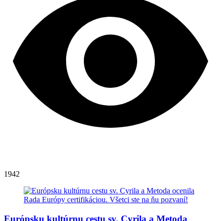
1942
Európsku kultúrnu cestu sv. Cyrila a Metoda