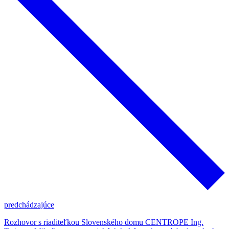
predchádzajúce
Rozhovor s riaditeľkou Slovenského domu CENTROPE Ing.