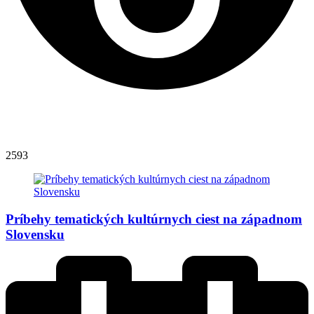
2593
Príbehy tematických kultúrnych ciest na západnom
Slovensku