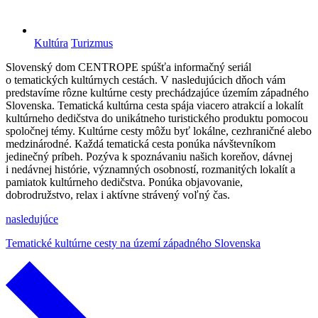
Kultúra
Turizmus
Slovenský dom CENTROPE spúšťa informačný seriál
o tematických kultúrnych cestách. V nasledujúcich dňoch vám
predstavíme rôzne kultúrne cesty prechádzajúce územím západného
Slovenska. Tematická kultúrna cesta spája viacero atrakcií a lokalít
kultúrneho dedičstva do unikátneho turistického produktu pomocou
spoločnej témy. Kultúrne cesty môžu byť lokálne, cezhraničné alebo
medzinárodné. Každá tematická cesta ponúka návštevníkom
jedinečný príbeh. Pozýva k spoznávaniu našich koreňov, dávnej
i nedávnej histórie, významných osobností, rozmanitých lokalít a
pamiatok kultúrneho dedičstva. Ponúka objavovanie,
dobrodružstvo, relax i aktívne strávený voľný čas.
nasledujúce
Tematické kultúrne cesty na území západného Slovenska