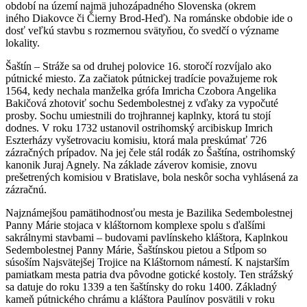
období na území najmä juhozápadného Slovenska (okrem
iného Diakovce či Čierny Brod-Heď). Na románske obdobie ide o
dosť veľkú stavbu s rozmernou svätyňou, čo svedčí o význame
lokality.
Šaštín – Stráže sa od druhej polovice 16. storočí rozvíjalo ako
pútnické miesto. Za začiatok pútnickej tradície považujeme rok
1564, kedy nechala manželka grófa Imricha Czobora Angelika
Bakičová zhotoviť sochu Sedembolestnej z vďaky za vypočuté
prosby. Sochu umiestnili do trojhrannej kaplnky, ktorá tu stojí
dodnes. V roku 1732 ustanovil ostrihomský arcibiskup Imrich
Eszterházy vyšetrovaciu komisiu, ktorá mala preskúmať 726
zázračných prípadov. Na jej čele stál rodák zo Šaštína, ostrihomský
kanonik Juraj Agnely. Na základe záverov komisie, znovu
prešetrených komisiou v Bratislave, bola neskôr socha vyhlásená za
zázračnú.
Najznámejšou pamätihodnosťou mesta je Bazilika Sedembolestnej
Panny Márie stojaca v kláštornom komplexe spolu s ďalšími
sakrálnymi stavbami – budovami pavlínskeho kláštora, Kaplnkou
Sedembolestnej Panny Márie, Šaštínskou pietou a Stĺpom so
súsoším Najsvätejšej Trojice na Kláštornom námestí. K najstarším
pamiatkam mesta patria dva pôvodne gotické kostoly. Ten strážský
sa datuje do roku 1339 a ten šaštínsky do roku 1400. Základný
kameň pútnického chrámu a kláštora Paulínov posvätili v roku