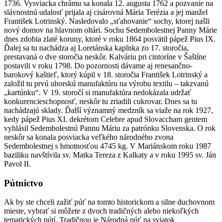
1736. Vysviacka chrámu sa konala 12. augusta 1762 a pozvanie na
slávnostnú udalosť prijala aj cisárovná Mária Terézia a jej manžel
František Lotrinský. Nasledovalo „sťahovanie“ sochy, ktorej našli
nový domov na hlavnom oltári. Sochu Sedembolestnej Panny Márie
dnes zdobia zlaté koruny, ktoré v roku 1864 posvätil pápež Pius IX.
Ďalej sa tu nachádza aj Loretánska kaplnka zo 17. storočia,
prestavaná o dve storočia neskôr. Kalváriu pri cintoríne v Šaštíne
postavili v roku 1798. Do pozornosti dávame aj renesančno-
barokový kaštieľ, ktorý kúpil v 18. storočia František Lotrinský a
založil tu prvú uhorskú manufaktúru na výrobu textilu – takzvanú
„kartúnku“. V 19. storočí si manufaktúra nedokázala udržať
konkurencieschopnosť, neskôr tu zriadili cukrovar. Dnes sa tu
nachádzajú sklady. Ďalší významný medzník sa viaže na rok 1927,
kedy pápež Pius XI. dekrétom Celebre apud Slovaccham gentem
vyhlásil Sedembolestnú Pannu Máriu za patrónku Slovenska. O rok
neskôr sa konala posviacka veľkého národného zvona
Sedembolestnej s hmotnosťou 4745 kg. V Mariánskom roku 1987
baziliku navštívila sv. Matka Tereza z Kalkaty a v roku 1995 sv. Ján
Pavol II.
Pútnictvo
Ak by ste chceli zažiť púť na tomto historickom a silne duchovnom
mieste, vybrať si môžete z dvoch tradičných alebo niekoľkých
tematických pútí. Tradičnou je Národná púť na sviatok