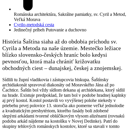
Románska architektúra, Sakrálne pamiatky, sv. Cyril a Metod,
Veľká Morava
Cyrilo-metodská cesta
Jedinečný príbeh
Putovanie a duchovno
História Šaštína siaha až do obdobia príchodu sv.
Cyrila a Metoda na naše územie. Mestečko ležiace
blízko slovensko-českých hraníc bolo kedysi
pevnosťou, ktorá mala chrániť križovatku
obchodných ciest – dunajskej, českej a znojemskej.
Sídlili tu župní vladikovia i zástupcovia biskupa. Šaštínsky
archidiakonát spravoval diakonáty od Moravského Jána až po
Čachtice. Šaštín bol vždy sídlom dekana aj archidekana, ktorý sídlil
na hrade. Existuje predpoklad, že tam bol v podobe hradnej kaplnky
aj prvý kostol. Kostol postavili vo vyvýšenej polohe niekedy v
priebehu prvej polovice 13. storočia ako pomerne veľké jednolodie
a kvadratickým presbytériom, ktorého fasády boli zdobené
slepými arkádami tvorené oblúčikovým vlysom alizénami (rovnakú
podobu arkád nájdeme na kostolíku v Novej Dedinke). Patrí do
skupiny tehlových románskych kostolov, ktoré sa stavali v tomto