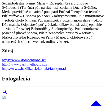
Sedembolestnej Panny Márie – 15. septembra a druhou je
Svätodušná (Turíčná) púť na slávnosť Zoslania Ducha Svätého.
Medzi pravidelné tematické púte patrí Púť zaľúbených vo februári,
Púť mužov – 1. sobota po nedeli Zmŕtvychvstania, Púť miništrantov
– sobota okolo 6. mája, Púť mamičiek v požehnanom stave – okolo
Dňa matiek, Odpustová púť gréckokatolíkov bratislavskej eparchie
– sviatok Presvätej Bohorodičky Spolutrpiteľky, Púť motorkárov –
posledná júnová sobota, Púť ružencových bratstiev – sobota v
blízkosti sviatku Ružencovej Panny Márie, či októbrová Púť
nalomených sŕdc (rozvedení, rodiny v kríze).
Zdroj
https://www.domcentrope.sk/
http://www.cyril-methodius.cz
https://www.bazilika.sk/kontakt/farskyurad
Fotogaléria