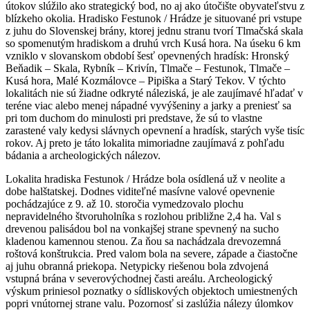
útokov slúžilo ako strategický bod, no aj ako útočište obyvateľstvu z
blízkeho okolia. Hradisko Festunok / Hrádze je situované pri vstupe
z juhu do Slovenskej brány, ktorej jednu stranu tvorí Tlmačská skala
so spomenutým hradiskom a druhú vrch Kusá hora. Na úseku 6 km
vzniklo v slovanskom období šesť opevnených hradísk: Hronský
Beňadik – Skala, Rybník – Krivín, Tlmače – Festunok, Tlmače –
Kusá hora, Malé Kozmálovce – Pipiška a Starý Tekov. V týchto
lokalitách nie sú žiadne odkryté náleziská, je ale zaujímavé hľadať v
teréne viac alebo menej nápadné vyvýšeniny a jarky a preniesť sa
pri tom duchom do minulosti pri predstave, že sú to vlastne
zarastené valy kedysi slávnych opevnení a hradísk, starých vyše tisíc
rokov. Aj preto je táto lokalita mimoriadne zaujímavá z pohľadu
bádania a archeologických nálezov.
Lokalita hradiska Festunok / Hrádze bola osídlená už v neolite a
dobe halštatskej. Dodnes viditeľné masívne valové opevnenie
pochádzajúce z 9. až 10. storočia vymedzovalo plochu
nepravidelného štvoruholníka s rozlohou približne 2,4 ha. Val s
drevenou palisádou bol na vonkajšej strane spevnený na sucho
kladenou kamennou stenou. Za ňou sa nachádzala drevozemná
roštová konštrukcia. Pred valom bola na severe, západe a čiastočne
aj juhu obranná priekopa. Netypicky riešenou bola zdvojená
vstupná brána v severovýchodnej časti areálu. Archeologický
výskum priniesol poznatky o sídliskových objektoch umiestnených
popri vnútornej strane valu. Pozornosť si zaslúžia nálezy úlomkov