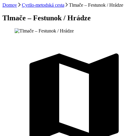
Domov
Cyrilo-metodská cesta
Tlmače – Festunok / Hrádze
Tlmače – Festunok / Hrádze