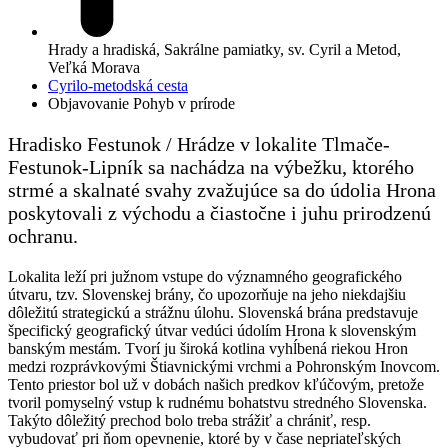
Hrady a hradiská, Sakrálne pamiatky, sv. Cyril a Metod,
Veľká Morava
Cyrilo-metodská cesta
Objavovanie
Pohyb v prírode
Hradisko Festunok / Hrádze v lokalite Tlmače-
Festunok-Lipník sa nachádza na výbežku, ktorého
strmé a skalnaté svahy zvažujúce sa do údolia Hrona
poskytovali z východu a čiastočne i juhu prirodzenú
ochranu.
Lokalita leží pri južnom vstupe do významného geografického
útvaru, tzv. Slovenskej brány, čo upozorňuje na jeho niekdajšiu
dôležitú strategickú a strážnu úlohu. Slovenská brána predstavuje
špecifický geografický útvar vedúci údolím Hrona k slovenským
banským mestám. Tvorí ju široká kotlina vyhĺbená riekou Hron
medzi rozprávkovými Štiavnickými vrchmi a Pohronským Inovcom.
Tento priestor bol už v dobách našich predkov kľúčovým, pretože
tvoril pomyselný vstup k rudnému bohatstvu stredného Slovenska.
Takýto dôležitý prechod bolo treba strážiť a chrániť, resp.
vybudovať pri ňom opevnenie, ktoré by v čase nepriateľských