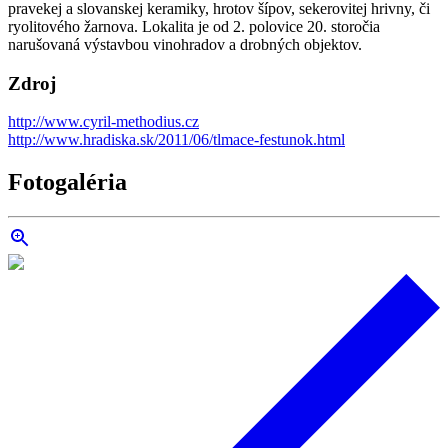
pravekej a slovanskej keramiky, hrotov šípov, sekerovitej hrivny, či
ryolitového žarnova. Lokalita je od 2. polovice 20. storočia
narušovaná výstavbou vinohradov a drobných objektov.
Zdroj
http://www.cyril-methodius.cz
http://www.hradiska.sk/2011/06/tlmace-festunok.html
Fotogaléria