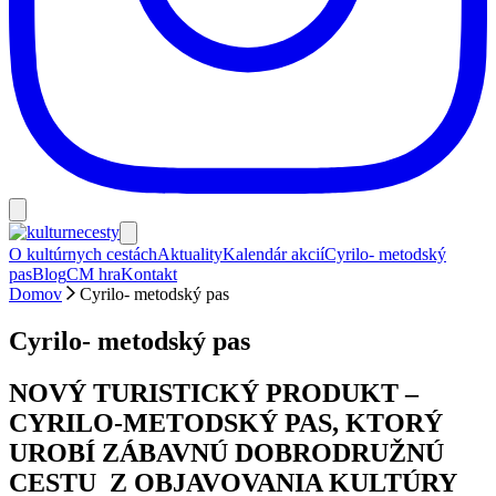
O kultúrnych cestách
Aktuality
Kalendár akcií
Cyrilo- metodský
pas
Blog
CM hra
Kontakt
Domov
Cyrilo- metodský pas
Cyrilo- metodský pas
NOVÝ TURISTICKÝ PRODUKT –
CYRILO-METODSKÝ PAS, KTORÝ
UROBÍ ZÁBAVNÚ DOBRODRUŽNÚ
CESTU Z OBJAVOVANIA KULTÚRY