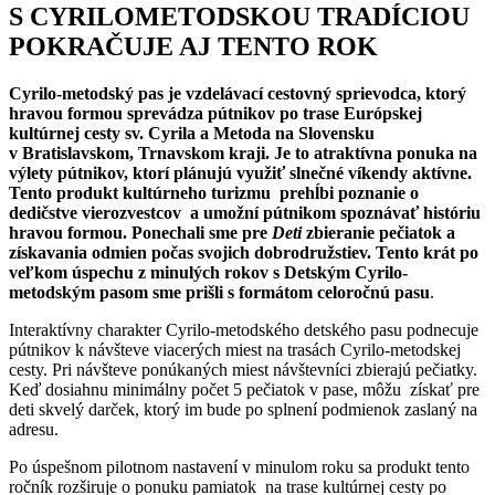
S CYRILOMETODSKOU TRADÍCIOU
POKRAČUJE AJ TENTO ROK
Cyrilo-metodský pas je vzdelávací cestovný sprievodca, ktorý
hravou formou sprevádza pútnikov po trase Európskej
kultúrnej cesty sv. Cyrila a Metoda na Slovensku
v Bratislavskom, Trnavskom kraji. Je to atraktívna ponuka na
výlety pútnikov, ktorí plánujú využiť slnečné víkendy aktívne.
Tento produkt kultúrneho turizmu prehĺbi poznanie o
dedičstve vierozvestcov a umožní pútnikom spoznávať históriu
hravou formou. Ponechali sme pre
Deti
zbieranie pečiatok a
získavania odmien počas svojich dobrodružstiev. Tento krát po
veľkom úspechu z minulých rokov s Detským Cyrilo-
metodským pasom sme prišli s formátom celoročnú pasu
.
Interaktívny charakter Cyrilo-metodského detského pasu podnecuje
pútnikov k návšteve viacerých miest na trasách Cyrilo-metodskej
cesty. Pri návšteve ponúkaných miest návštevníci zbierajú pečiatky.
Keď dosiahnu minimálny počet 5 pečiatok v pase, môžu získať pre
deti skvelý darček, ktorý im bude po splnení podmienok zaslaný na
adresu.
Po úspešnom pilotnom nastavení v minulom roku sa produkt tento
ročník rozširuje o ponuku pamiatok na trase kultúrnej cesty po