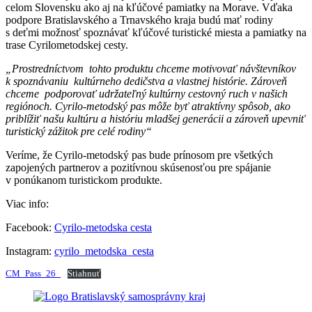
celom Slovensku ako aj na kľúčové pamiatky na Morave. Vďaka
podpore Bratislavského a Trnavského kraja budú mať rodiny
s deťmi možnosť spoznávať kľúčové turistické miesta a pamiatky na
trase Cyrilometodskej cesty.
„Prostredníctvom tohto produktu chceme motivovať návštevníkov
k spoznávaniu kultúrneho dedičstva a vlastnej histórie. Zároveň
chceme podporovať udržateľný kultúrny cestovný ruch v našich
regiónoch.
Cyrilo-metodský
pas môže byť atraktívny spôsob, ako
priblížiť našu kultúru a históriu mladšej generácii a zároveň upevniť
turistický zážitok pre celé rodiny“
Veríme, že Cyrilo-metodský pas bude prínosom pre všetkých
zapojených partnerov a pozitívnou skúsenosťou pre spájanie
v ponúkanom turistickom produkte.
Viac info:
Facebook:
Cyrilo-metodska cesta
Instagram:
cyrilo_metodska_cesta
CM_Pass_26_
Stiahnuť