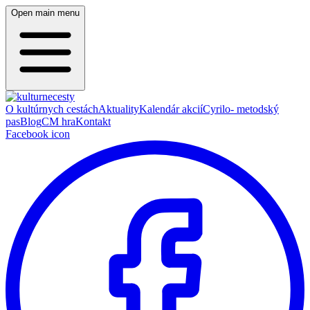
Open main menu
O kultúrnych cestách
Aktuality
Kalendár akcií
Cyrilo- metodský
pas
Blog
CM hra
Kontakt
Facebook icon