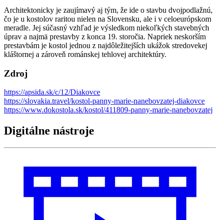
Architektonicky je zaujímavý aj tým, že ide o stavbu dvojpodlažnú,
čo je u kostolov raritou nielen na Slovensku, ale i v celoeurópskom
meradle. Jej súčasný vzhľad je výsledkom niekoľkých stavebných
úprav a najmä prestavby z konca 19. storočia. Napriek neskorším
prestavbám je kostol jednou z najdôležitejších ukážok stredovekej
kláštornej a zároveň románskej tehlovej architektúry.
Zdroj
https://apsida.sk/c/12/
Diakovce
https://slovakia.travel/kostol-panny-marie-nanebovzatej-diakovce
https://www.dokostola.sk/kostol/411809-panny-marie-nanebovzatej
Digitálne nástroje