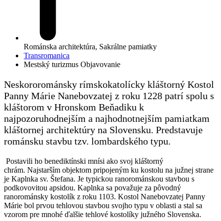
Románska architektúra, Sakrálne pamiatky
Transromanica
Mestský turizmus
Objavovanie
Neskororománsky rímskokatolícky kláštorný Kostol
Panny Márie Nanebovzatej z roku 1228 patrí spolu s
kláštorom v Hronskom Beňadiku k
najpozoruhodnejším a najhodnotnejším pamiatkam
kláštornej architektúry na Slovensku. Predstavuje
románsku stavbu tzv. lombardského typu.
Postavili ho benediktínski mnísi ako svoj kláštorný
chrám. Najstarším objektom pripojeným ku kostolu na južnej strane
je Kaplnka sv. Štefana. Je typickou ranorománskou stavbou s
podkovovitou apsidou. Kaplnka sa považuje za pôvodný
ranorománsky kostolík z roku 1103. Kostol Nanebovzatej Panny
Márie bol prvou tehlovou stavbou svojho typu v oblasti a stal sa
vzorom pre mnohé ďalšie tehlové kostolíky južného Slovenska.