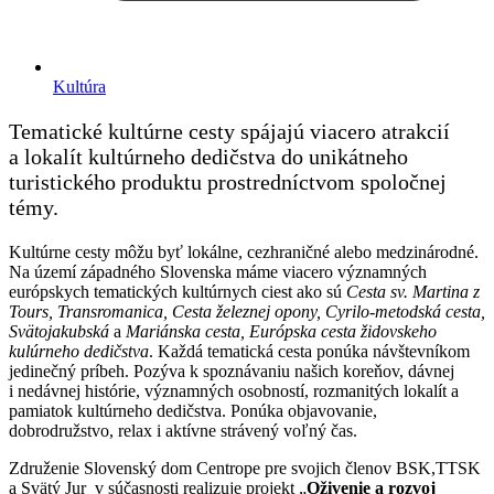
Kultúra
Tematické kultúrne cesty spájajú viacero atrakcií
a lokalít kultúrneho dedičstva do unikátneho
turistického produktu prostredníctvom spoločnej
témy.
Kultúrne cesty môžu byť lokálne, cezhraničné alebo medzinárodné.
Na území západného Slovenska máme viacero významných
európskych tematických kultúrnych ciest ako sú
Cesta sv. Martina z
Tours, Transromanica, Cesta železnej opony, Cyrilo-metodská cesta,
Svätojakubská
a
Mariánska cesta, Európska cesta židovskeho
kulúrneho dedičstva
. Každá tematická cesta ponúka návštevníkom
jedinečný príbeh. Pozýva k spoznávaniu našich koreňov, dávnej
i nedávnej histórie, významných osobností, rozmanitých lokalít a
pamiatok kultúrneho dedičstva. Ponúka objavovanie,
dobrodružstvo, relax i aktívne strávený voľný čas.
Združenie Slovenský dom Centrope pre svojich členov BSK,TTSK
a Svätý Jur v súčasnosti realizuje projekt „
Oživenie a rozvoj