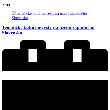
2788
Tematické kultúrne cesty na území západného
Slovenska