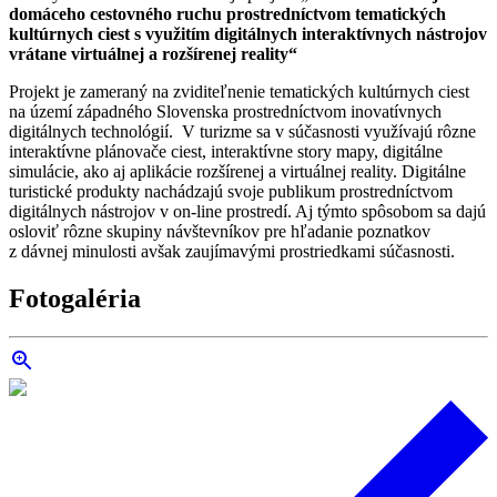
domáceho cestovného ruchu prostredníctvom tematických
kultúrnych ciest s využitím digitálnych interaktívnych nástrojov
vrátane virtuálnej a rozšírenej reality“
Projekt je zameraný na zviditeľnenie tematických kultúrnych ciest
na území západného Slovenska prostredníctvom inovatívnych
digitálnych technológií. V turizme sa v súčasnosti využívajú rôzne
interaktívne plánovače ciest, interaktívne story mapy, digitálne
simulácie, ako aj aplikácie rozšírenej a virtuálnej reality. Digitálne
turistické produkty nachádzajú svoje publikum prostredníctvom
digitálnych nástrojov v on-line prostredí. Aj týmto spôsobom sa dajú
osloviť rôzne skupiny návštevníkov pre hľadanie poznatkov
z dávnej minulosti avšak zaujímavými prostriedkami súčasnosti.
Fotogaléria