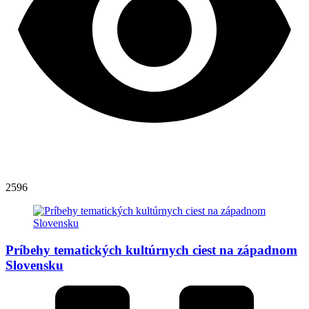
2596
Príbehy tematických kultúrnych ciest na západnom
Slovensku