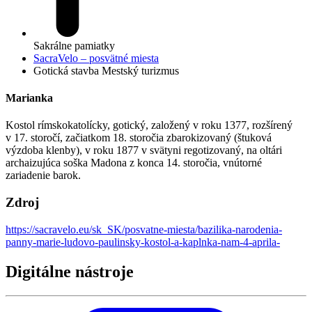
Sakrálne pamiatky
SacraVelo – posvätné miesta
Gotická stavba
Mestský turizmus
Marianka
Kostol rímskokatolícky, gotický, založený v roku 1377, rozšírený
v 17. storočí, začiatkom 18. storočia zbarokizovaný (štuková
výzdoba klenby), v roku 1877 v svätyni regotizovaný, na oltári
archaizujúca soška Madona z konca 14. storočia, vnútorné
zariadenie barok.
Zdroj
https://sacravelo.eu/sk_SK/posvatne-miesta/bazilika-narodenia-
panny-marie-ludovo-paulinsky-kostol-a-kaplnka-nam-4-aprila-
Digitálne nástroje