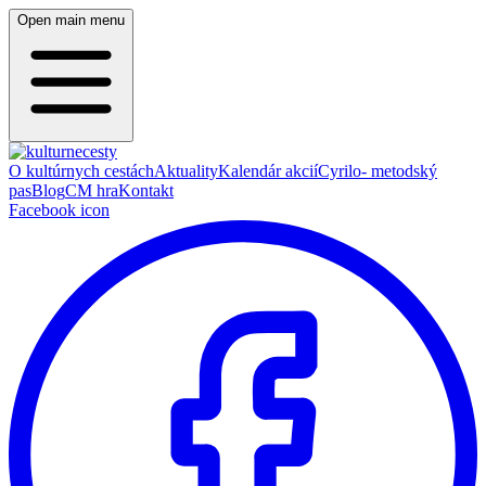
Open main menu
O kultúrnych cestách
Aktuality
Kalendár akcií
Cyrilo- metodský
pas
Blog
CM hra
Kontakt
Facebook icon