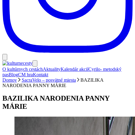
O kultúrnych cestách
Aktuality
Kalendár akcií
Cyrilo- metodský
pas
Blog
CM hra
Kontakt
Domov
SacraVelo – posvätné miesta
BAZILIKA
NARODENIA PANNY MÁRIE
BAZILIKA NARODENIA PANNY
MÁRIE