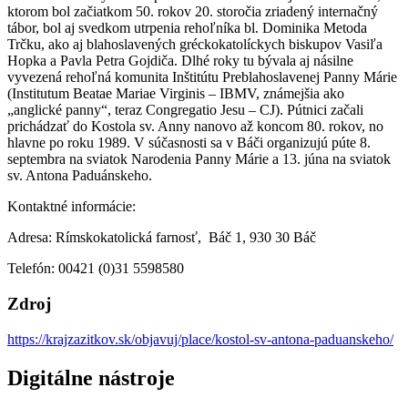
ktorom bol začiatkom 50. rokov 20. storočia zriadený internačný
tábor, bol aj svedkom utrpenia rehoľníka bl. Dominika Metoda
Trčku, ako aj blahoslavených gréckokatolíckych biskupov Vasiľa
Hopka a Pavla Petra Gojdiča. Dlhé roky tu bývala aj násilne
vyvezená rehoľná komunita Inštitútu Preblahoslavenej Panny Márie
(Institutum Beatae Mariae Virginis – IBMV, známejšia ako
„anglické panny“, teraz Congregatio Jesu – CJ). Pútnici začali
prichádzať do Kostola sv. Anny nanovo až koncom 80. rokov, no
hlavne po roku 1989. V súčasnosti sa v Báči organizujú púte 8.
septembra na sviatok Narodenia Panny Márie a 13. júna na sviatok
sv. Antona Paduánskeho.
Kontaktné informácie:
Adresa: Rímskokatolická farnosť, Báč 1, 930 30 Báč
Telefón: 00421 (0)31 5598580
Zdroj
https://krajzazitkov.sk/objavuj/place/kostol-sv-antona-paduanskeho/
Digitálne nástroje