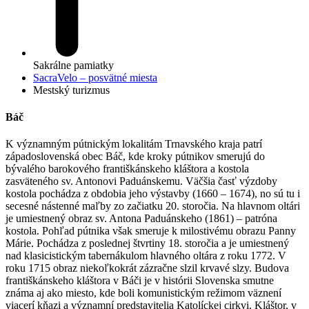
Sakrálne pamiatky
SacraVelo – posvätné miesta
Mestský turizmus
Báč
K významným pútnickým lokalitám Trnavského kraja patrí
západoslovenská obec Báč, kde kroky pútnikov smerujú do
bývalého barokového františkánskeho kláštora a kostola
zasväteného sv. Antonovi Paduánskemu. Väčšia časť výzdoby
kostola pochádza z obdobia jeho výstavby (1660 – 1674), no sú tu i
secesné nástenné maľby zo začiatku 20. storočia. Na hlavnom oltári
je umiestnený obraz sv. Antona Paduánskeho (1861) – patróna
kostola. Pohľad pútnika však smeruje k milostivému obrazu Panny
Márie. Pochádza z poslednej štvrtiny 18. storočia a je umiestnený
nad klasicistickým tabernákulom hlavného oltára z roku 1772. V
roku 1715 obraz niekoľkokrát zázračne slzil krvavé slzy. Budova
františkánskeho kláštora v Báči je v histórii Slovenska smutne
známa aj ako miesto, kde boli komunistickým režimom väznení
viacerí kňazi a významní predstavitelia Katolíckej cirkvi. Kláštor, v