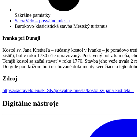
Sakrálne pamiatky
SacraVelo – posvätné miesta
Barokovo-klasicistická stavba
Mestský turizmus
Ivanka pri Dunaji
Kostol sv. Jána Krstiteľa – súčasný kostol v Ivanke – je poradovo tre
zistiť), bol v roku 1730 ešte opravovaný. Postavený bol z kameňa, chór
Terajší kostol sa začal stavať v roku 1770. Stavba jeho veže trvala
Do gule pod krížom boli uschované dokumenty svedčiace o tejto dobe
Zdroj
https://sacravelo.eu/sk_SK/posvatne-miesta/kostol-sv-jana-krstitela-1
Digitálne nástroje