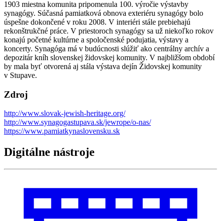
1903 miestna komunita pripomenula 100. výročie výstavby
synagógy. Súčasná pamiatková obnova exteriéru synagógy bolo
úspešne dokončené v roku 2008. V interiéri stále prebiehajú
rekonštrukčné práce. V priestoroch synagógy sa už niekoľko rokov
konajú početné kultúrne a spoločenské podujatia, výstavy a
koncerty. Synagóga má v budúcnosti slúžiť ako centrálny archív a
depozitár kníh slovenskej židovskej komunity. V najbližšom období
by mala byť otvorená aj stála výstava dejín Židovskej komunity
v Stupave.
Zdroj
http://www.slovak-jewish-heritage.org/
http://www.synagogastupava.sk/jewrope/o-nas/
https://www.pamiatkynaslovensku.sk
Digitálne nástroje