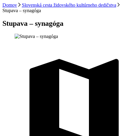
Domov
Slovenská cesta židovského kultúrneho dedičstva
Stupava – synagóga
Stupava – synagóga