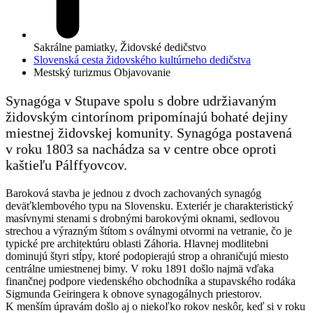
Sakrálne pamiatky, Židovské dedičstvo
Slovenská cesta židovského kultúrneho dedičstva
Mestský turizmus
Objavovanie
Synagóga v Stupave spolu s dobre udržiavaným
židovským cintorínom pripomínajú bohaté dejiny
miestnej židovskej komunity. Synagóga postavená
v roku 1803 sa nachádza sa v centre obce oproti
kaštieľu Pálffyovcov.
Baroková stavba je jednou z dvoch zachovaných synagóg
deväťklembového typu na Slovensku. Exteriér je charakteristický
masívnymi stenami s drobnými barokovými oknami, sedlovou
strechou a výrazným štítom s oválnymi otvormi na vetranie, čo je
typické pre architektúru oblasti Záhoria. Hlavnej modlitebni
dominujú štyri stĺpy, ktoré podopierajú strop a ohraničujú miesto
centrálne umiestnenej bimy. V roku 1891 došlo najmä vďaka
finančnej podpore viedenského obchodníka a stupavského rodáka
Sigmunda Geiringera k obnove synagogálnych priestorov.
K menším úpravám došlo aj o niekoľko rokov neskôr, keď si v roku