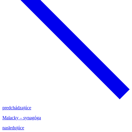
predchádzajúce
Malacky – synagóga
nasledujúce