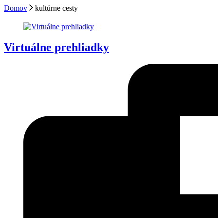
Domov
kultúrne cesty
Virtuálne prehliadky