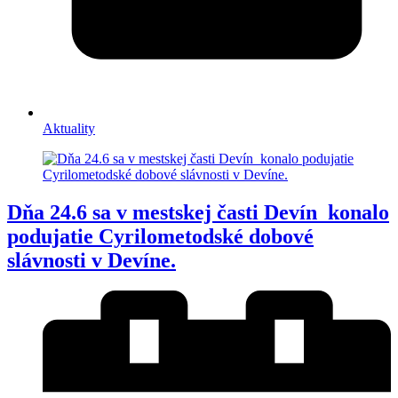
Aktuality
Dňa 24.6 sa v mestskej časti Devín konalo
podujatie Cyrilometodské dobové
slávnosti v Devíne.