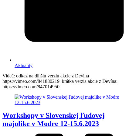
Aktuality
Videá: odkaz na dlhšiu verziu akcie z Devína
https://vimeo.com/841880219 krátka verzia akcie z Devína:
https://vimeo.com/847014950
Workshopy v Slovenskej ľudovej
majolike v Modre 12-15.6.2023