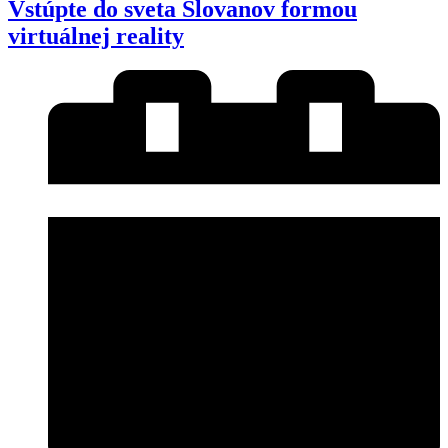
Vstúpte do sveta Slovanov formou
virtuálnej reality