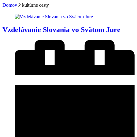
Domov
kultúrne cesty
Vzdelávanie Slovania vo Svätom Jure