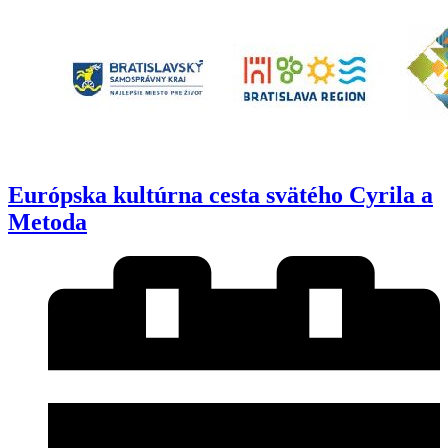
Európska kultúrna cesta svätého Cyrila a
Metoda