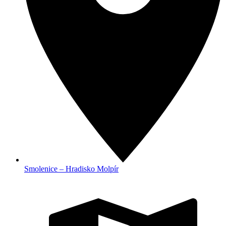
Smolenice – Hradisko Molpír